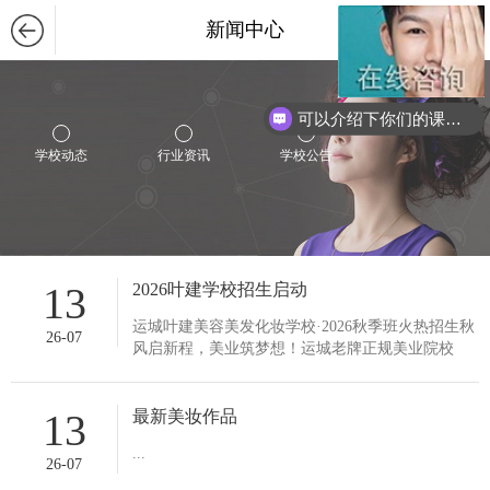
新闻中心
可以介绍下你们的课程么？
学校动态
行业资讯
学校公告
13
2026叶建学校招生启动
运城叶建美容美发化妆学校·2026秋季班火热招生秋
26-07
风启新程，美业筑梦想！运城老牌正规美业院校
——叶建美容美发化妆职业培训学校秋季招生正式
开启￼￼￼！人社局、民政...
13
最新美妆作品
...
26-07