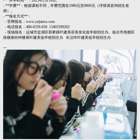
- **开学时间**：2025年2月10日。
- **学费**：根据课程不同，学费范围在1980元至9800元（详情请咨询招生老
师）。
- **报名方式**：
- 官网报名：www.yejianxx.com
- 电话报名：400-0359-830 13403599202
- 现场报名：运城市盐湖区双桥路叶建美容美发化妆学校招生办。临汾市尧都区
鼓楼南街钟楼巷叶建美妆学校招生办 长治市叶建美妆学校招生办
---