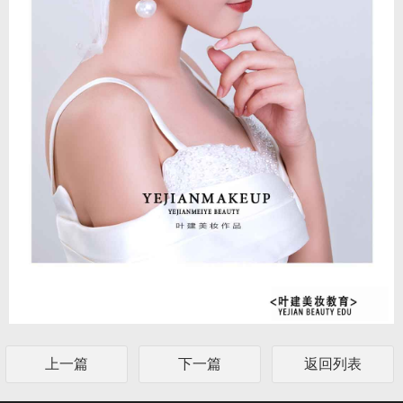
上一篇
下一篇
返回列表