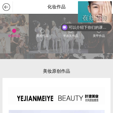
化妆作品
可以介绍下你们的课程么？
化妆作品
美发作品
半永久作品
美甲作品
美妆原创作品