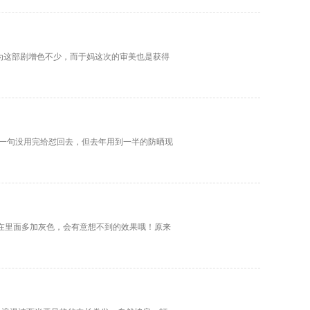
为这部剧增色不少，而于妈这次的审美也是获得
的一句没用完给怼回去，但去年用到一半的防晒现
以在里面多加灰色，会有意想不到的效果哦！原来