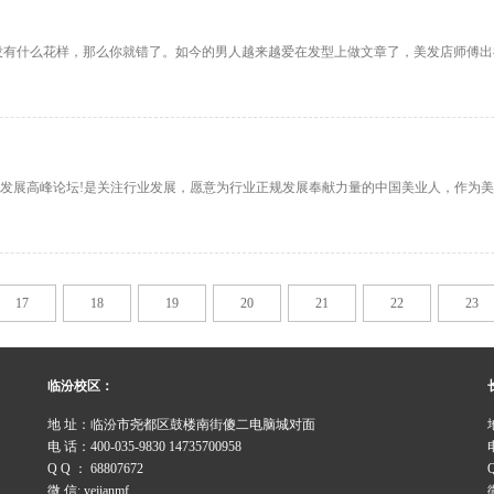
没有什么花样，那么你就错了。如今的男人越来越爱在发型上做文章了，美发店师傅
发展高峰论坛!是关注行业发展，愿意为行业正规发展奉献力量的中国美业人，作为美
17
18
19
20
21
22
23
临汾校区：
地 址：临汾市尧都区鼓楼南街傻二电脑城对面
电 话：400-035-9830 14735700958
Q Q ： 68807672
微 信: yejianmf
微