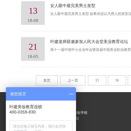
女人眼中最完美男士发型
13
女人眼中最完美男士发型 如果你还以为男人的发型
18-08
叶建老师获邀参加人民大会堂美业教育论坛
21
第十一届中国中小企业年会暨首届中国美业职业教育
18-05
首页
上一页
15
16
请您留言
运城校区：
叶建美妆教育连锁
400-0359-830
地 址：山西运城市双桥路叶建美妆学校
电 话：0359-2087211 13403599202
Q Q ： 68807672
微 信: 13403599202