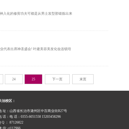
出神入化的修剪功夫可都是从男士发型那锻炼出来
业代表出席神圣盛会! 叶建美容美发化妆连锁培
24
25
下一页
末页
长治校区：
地 址：山西省长治市潞州区中百商业街B27号
电 话：电 话：0355-6051558 15203458296
Q Q ： 87126822
 信: cj112966