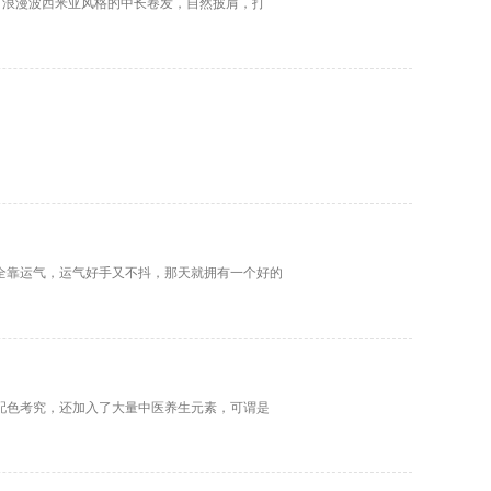
范 浪漫波西米亚风格的中长卷发，自然披肩，打
完全靠运气，运气好手又不抖，那天就拥有一个好的
体配色考究，还加入了大量中医养生元素，可谓是