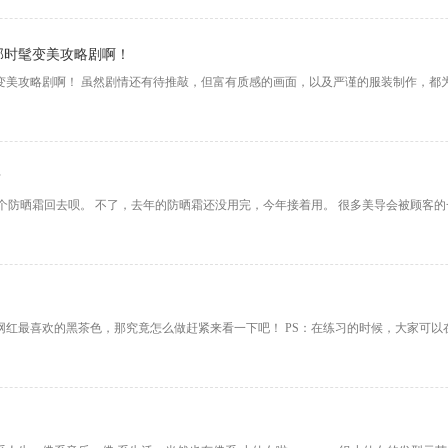
部时髦变美攻略剧啊！
髦变美攻略剧啊！ 虽然剧情还有待推敲，但富有质感的画面，以及严谨的服装制作，都
？
带个防晒霜回去呗。 不了，去年的防晒霜还没用完，今年接着用。 很多美导会被顾客
是网红最喜欢的黑茶色，那究竟怎么做赶紧来看一下吧！ PS：在练习的时候，大家可