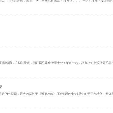
系人生，佛系音乐，佛 系生活，当然也有佛系 小仙女啦。。。 一组小仙女的发型示
一如眉门深似海，在MM看来，画好眉毛是化妆里十分关键的一步，总有小仙女说画眉毛
!
起最近的电视剧，最火的莫过于《延禧攻略》,不仅服道化比起早先的于正剧精良、整