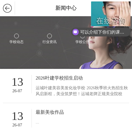
新闻中心
可以介绍下你们的课程么？
学校动态
行业资讯
学校公告
13
2026叶建学校招生启动
运城叶建美容美发化妆学校·2026秋季班火热招生秋
26-07
风启新程，美业筑梦想！运城老牌正规美业院校
——叶建美容美发化妆职业培训学校秋季招生正式
开启￼￼￼！人社局、民政...
13
最新美妆作品
...
26-07