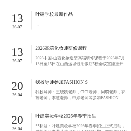
13
叶建学校最新作品
...
26-07
13
2026高端化妆师研修课程
2026中国-山西化妆造型高端研修课程于2026年7月
26-07
13日至15日在山西运城银湖饭店5楼会议室隆重开
幕，由中国著名化妆大师娟子老师，媛媛老师领
衔、周萌老师等，...
20
我校导师参加FASHION S
我校导师：王晓凯老师，CICI老师，周萌老师，郭
26-04
茜老师，李慧老师，申婷老师等参加FASHION
SHOW 形象中国国际时尚周，14届美业金尚奖，并
担任裁判工作，...
20
叶建美妆学校2026年春季招生
**标题：叶建美妆学校2026年春季招生正式启动，
26-04