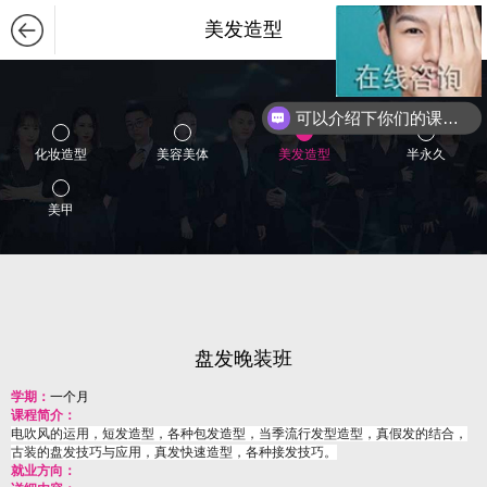
美发造型
可以介绍下你们的课程么？
化妆造型
美容美体
美发造型
半永久
美甲
盘发晚装班
学期：
一个月
课程简介：
电吹风的运用，短发造型，各种包发造型，当季流行发型造型，真假发的结合，
古装的盘发技巧与应用，真发快速造型，各种接发技巧。
就业方向：